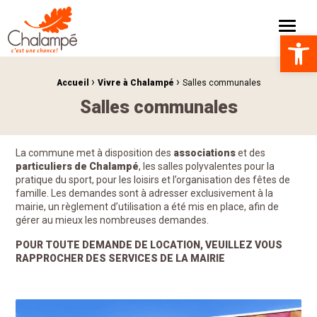
Mairie de Chalampé C'est une chance !
Menu
Ouvrir la 
›
›
Fil d'Ariane :
Accueil
Vivre à Chalampé
Salles communales
Salles communales
La commune met à disposition des
associations
et des
particuliers de Chalampé
, les salles polyvalentes pour la
pratique du sport, pour les loisirs et l’organisation des fêtes de
famille. Les demandes sont à adresser exclusivement à la
mairie, un règlement d’utilisation a été mis en place, afin de
gérer au mieux les nombreuses demandes.
POUR TOUTE DEMANDE DE LOCATION, VEUILLEZ VOUS
RAPPROCHER DES SERVICES DE LA MAIRIE