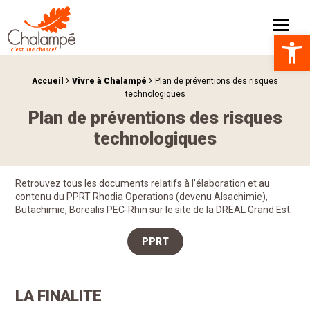
Mairie de Chalampé C'est une chance !
Menu
Ouvrir la 
›
›
Fil d'Ariane :
Accueil
Vivre à Chalampé
Plan de préventions des risques
technologiques
Plan de préventions des risques
technologiques
Retrouvez tous les documents relatifs à l’élaboration et au
contenu du PPRT Rhodia Operations (devenu Alsachimie),
Butachimie, Borealis PEC-Rhin sur le site de la DREAL Grand Est.
PPRT
LA FINALITE