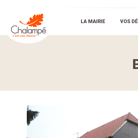
Mairie de Chalampé C'est une chance !
LA MAIRIE
VOS D
Fil d'Ariane :