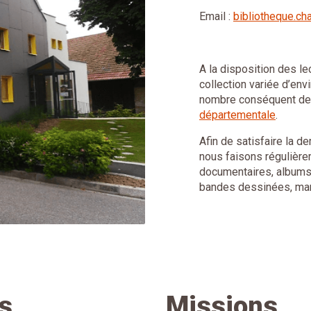
Email :
bibliotheque.c
A la disposition des le
collection variée d’env
nombre conséquent de l
départementale
.
Afin de satisfaire la d
nous faisons régulière
documentaires, albums e
bandes dessinées, man
s
Missions