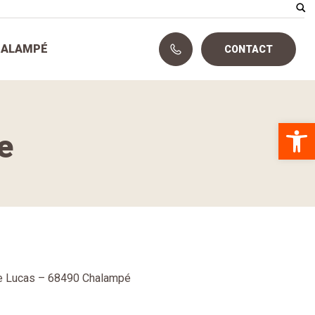
HALAMPÉ
CONTACT
Ouvrir la 
e
le Lucas – 68490 Chalampé