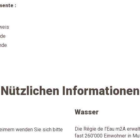
ente :
weis
nde
nde
Nützlichen Informationen
Wasser
Die Régie de l’Eau m2A erwal
eimern wenden Sie sich bitte
fast 260’000 Einwohner in Mu