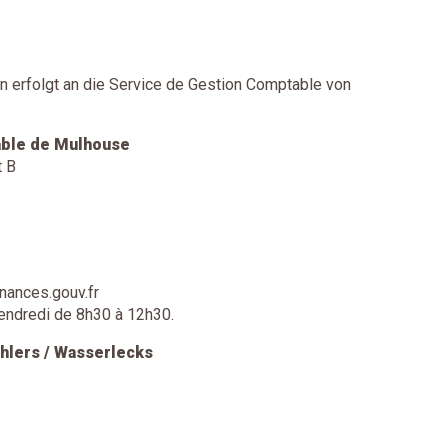
 erfolgt an die Service de Gestion Comptable von
able de Mulhouse
t B
nances.gouv.fr
vendredi de 8h30 à 12h30.
ählers / Wasserlecks