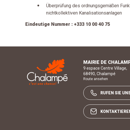
Überprüfung des ordnungsgemäßen Funkt
nichtkollektiven Kanalisationsanlagen
Eindeutige Nummer : +333 10 00 40 75
Mairie de Chalampé C'est une chance !
MAIRIE DE CHALAM
9 espace Centre Village
,
68490
,
Chalampé
Route ansehen
RUFEN SIE UN
KONTAKTIEREN