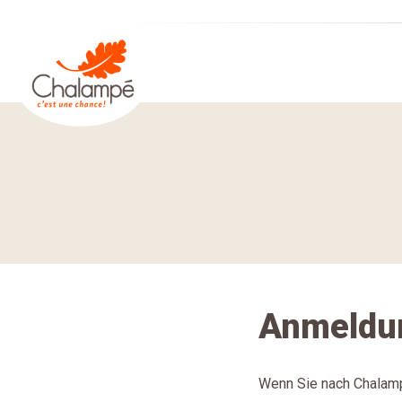
Mairie de Chalampé C'est une chance !
Ariadnefaden :
Anmeldu
Wenn Sie nach Chalamp