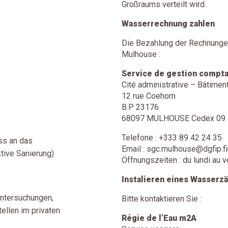
Großraums verteilt wird.
Wasserrechnung zahlen
Die Bezahlung der Rechnungen
Mulhouse :
Service de gestion compt
Cité administrative – Bâtimen
12 rue Coehorn
B.P 23176
68097 MULHOUSE Cedex 09
Telefone : +333 89 42 24 35
ss an das
Email : sgc.mulhouse@dgfip.fi
ktive Sanierung)
Öffnungszeiten : du lundi au 
Instalieren eines Wasserz
Untersuchungen,
Bitte kontaktieren Sie :
llen im privaten
Régie de l’Eau m2A